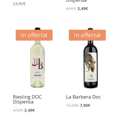
24,90
€
4,90
€
3,49
€
In offerta!
In offerta!
Riesling DOC
La Barbera Doc
Dispensa
10,98
€
7,90
€
4,90
€
3,49
€